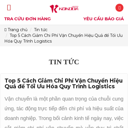
Top
Top
Top
Top
Top
Top
5
5
5
5
Cách
Cách
5
5
Cách
Giảm
Giảm
Cách
Chi
Giảm
TRA CỨU ĐƠN HÀNG
TRA CỨU ĐƠN HÀNG
YÊU CẦU BÁO GIÁ
YÊU CẦU BÁO GIÁ
Chi
Cách
Phí
Cách
Chi
Phí
Giảm
Vận
Vận
Chuyển
Phí
Giảm
Trang chủ
Tin tức
Chi
Chuyển
Hiệu
Vận
Giảm
Quả
Top 5 Cách Giảm Chi Phí Vận Chuyển Hiệu Quả để Tối Ưu
Hiệu
Phí
Chi
để
Chuyển
Quả
Hóa Quy Trình Logistics
Tối
để
Hiệu
Chi
Vận
Ưu
Phí
Tối
Quả
Hóa
Chuyển
Ưu
Quy
để
Phí
Hóa
Vận
Trình
Hiệu
TIN TỨC
Tối
Logistics
Quy
Trình
Ưu
Chuyển
Vận
Quả
Logistics
Hóa
để
Hiệu
Quy
Chuyển
Top 5 Cách Giảm Chi Phí Vận Chuyển Hiệu
Tối
Trình
Quả để Tối Ưu Hóa Quy Trình Logistics
Quả
Logistics
Hiệu
Ưu
để
Hóa
Vận chuyển là một phần quan trọng của chuỗi cung
Quả
Tối
Quy
ứng, tác động trực tiếp đến chi phí và hiệu suất của
để
Trình
Ưu
doanh nghiệp. Trong bối cảnh kinh tế ngày nay, việc
Logistics
Hóa