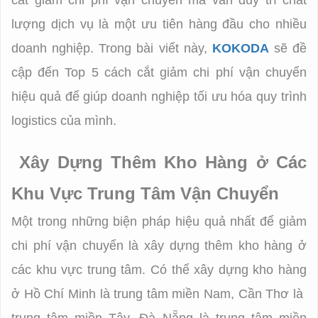
Tối
cắt giảm chi phí vận chuyển mà vẫn duy trì chất
Quy
Ưu
lượng dịch vụ là một ưu tiên hàng đầu cho nhiều
Trình
Hóa
doanh nghiệp. Trong bài viết này,
KOKODA
sẽ đề
Logistics
Quy
cập đến Top 5 cách cắt giảm chi phí vận chuyển
hiệu quả để giúp doanh nghiệp tối ưu hóa quy trình
Trình
logistics của mình.
Logistics
Xây Dựng Thêm Kho Hàng ở Các
Khu Vực Trung Tâm Vận Chuyển
Một trong những biện pháp hiệu quả nhất để giảm
chi phí vận chuyển là xây dựng thêm kho hàng ở
các khu vực trung tâm. Có thể xây dựng kho hàng
ở Hồ Chí Minh là trung tâm miền Nam, Cần Thơ là