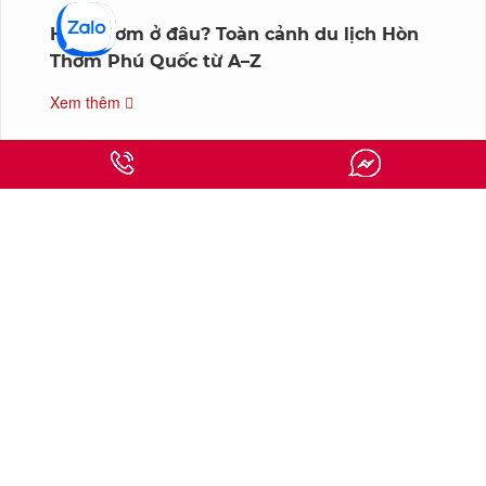
Hòn Thơm ở đâu? Toàn cảnh du lịch Hòn
Thơm Phú Quốc từ A–Z
Xem thêm
Thông Tin Liên Hệ
KOKODA VIET NAM
110 Trần Đại Nghĩa, Phường Tân Tạo, TP HCM
0948365889
order@kokoda.vn